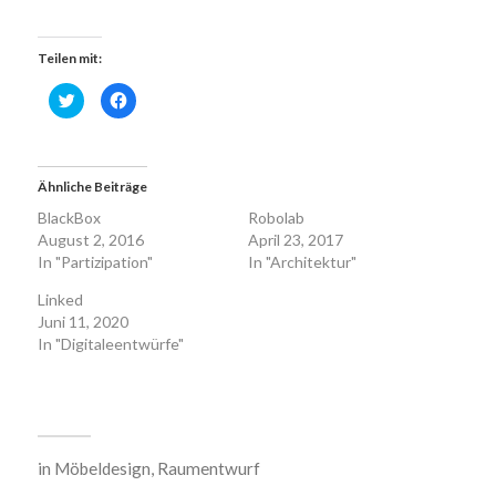
Teilen mit:
Klick,
Klick,
um
um
über
auf
Twitter
Facebook
zu
zu
teilen
teilen
(Wird
(Wird
Ähnliche Beiträge
in
in
neuem
neuem
Fenster
Fenster
BlackBox
Robolab
geöffnet)
geöffnet)
August 2, 2016
April 23, 2017
In "Partizipation"
In "Architektur"
Linked
Juni 11, 2020
In "Digitaleentwürfe"
in
Möbeldesign
,
Raumentwurf