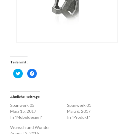
Teilen mit:
Klick,
Klick,
um
um
über
auf
Twitter
Facebook
zu
zu
teilen
teilen
(Wird
(Wird
Ähnliche Beiträge
in
in
neuem
neuem
Fenster
Fenster
Spanwerk 05
Spanwerk 01
geöffnet)
geöffnet)
März 15, 2017
März 6, 2017
In "Möbeldesign"
In "Produkt"
Wunsch und Wunder
August 2, 2016